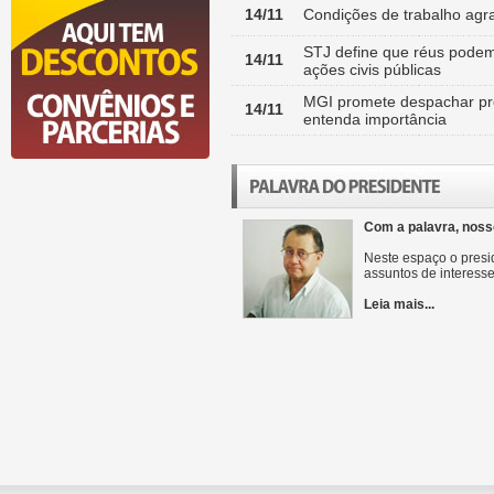
14/11
Condições de trabalho agr
STJ define que réus pode
14/11
ações civis públicas
MGI promete despachar proj
14/11
entenda importância
Com a palavra, noss
Neste espaço o presid
assuntos de interesse
Leia mais...