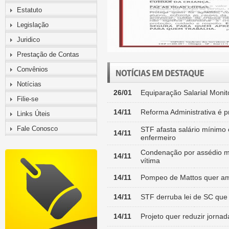
Estatuto
Legislação
Juridico
Prestação de Contas
Convênios
Notícias
26/01
Equiparação Salarial Moni
Filie-se
14/11
Reforma Administrativa é 
Links Úteis
Fale Conosco
STF afasta salário mínimo 
14/11
enfermeiro
Condenação por assédio mo
14/11
vítima
14/11
Pompeo de Mattos quer ampl
14/11
STF derruba lei de SC que e
14/11
Projeto quer reduzir jorna