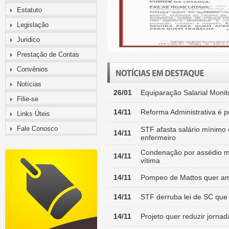
Estatuto
Legislação
Juridico
Prestação de Contas
Convênios
Notícias
26/01
Equiparação Salarial Moni
Filie-se
14/11
Reforma Administrativa é 
Links Úteis
Fale Conosco
STF afasta salário mínimo 
14/11
enfermeiro
Condenação por assédio mo
14/11
vítima
14/11
Pompeo de Mattos quer ampl
14/11
STF derruba lei de SC que e
14/11
Projeto quer reduzir jorna