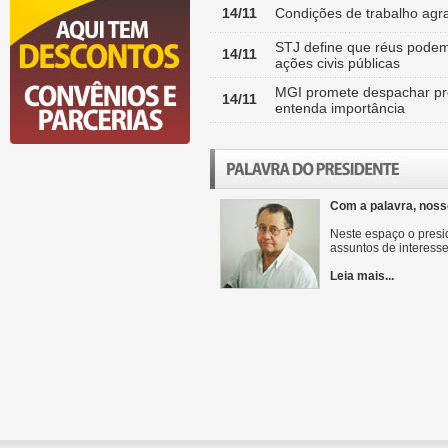
14/11
Condições de trabalho agr
STJ define que réus pode
14/11
ações civis públicas
MGI promete despachar proj
14/11
entenda importância
Com a palavra, noss
Neste espaço o presid
assuntos de interesse
Leia mais...