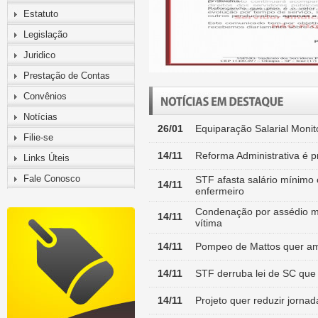
Estatuto
Legislação
Juridico
Prestação de Contas
Convênios
Notícias
26/01
Equiparação Salarial Moni
Filie-se
14/11
Reforma Administrativa é 
Links Úteis
Fale Conosco
STF afasta salário mínimo 
14/11
enfermeiro
Condenação por assédio mo
14/11
vítima
14/11
Pompeo de Mattos quer ampl
14/11
STF derruba lei de SC que e
14/11
Projeto quer reduzir jorna