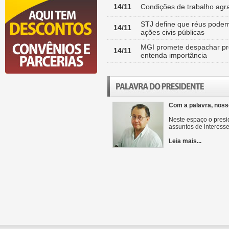
14/11
Condições de trabalho agr
STJ define que réus pode
14/11
ações civis públicas
MGI promete despachar proj
14/11
entenda importância
Com a palavra, noss
Neste espaço o presid
assuntos de interesse
Leia mais...