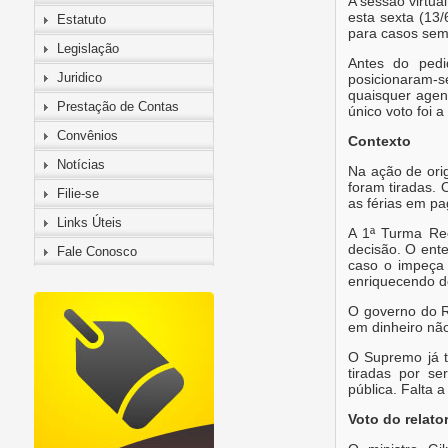
A sessão virtua
esta sexta (13/
Estatuto
para casos seme
Legislação
Antes do pedi
Juridico
posicionaram-
quaisquer agen
Prestação de Contas
único voto foi a
Convênios
Contexto
Notícias
Na ação de ori
foram tiradas.
Filie-se
as férias em p
Links Úteis
A 1ª Turma Rec
decisão. O ente
Fale Conosco
caso o impeça d
enriquecendo de
O governo do R
em dinheiro não
O Supremo já t
tiradas por se
pública. Falta 
Voto do relato