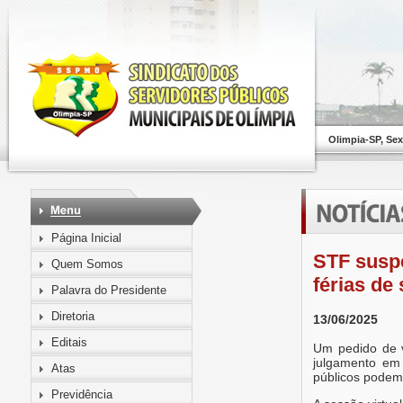
Olimpia-SP, Sex
Página Inicial
STF susp
Quem Somos
férias de
Palavra do Presidente
Diretoria
13/06/2025
Editais
Um pedido de vi
julgamento em 
Atas
públicos podem 
Previdência