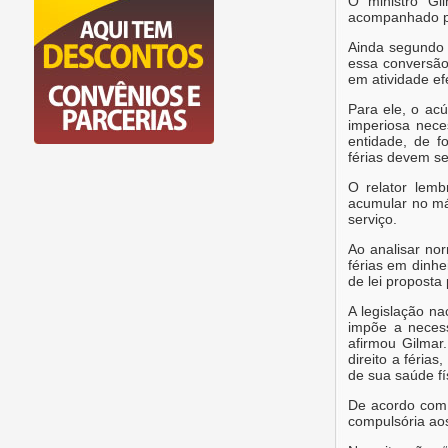
O ministro Gi
acompanhado po
Ainda segundo a
essa conversão
em atividade ef
Para ele, o ac
imperiosa nece
entidade, de f
férias devem se
O relator lemb
acumular no má
serviço.
Ao analisar no
férias em dinhe
de lei proposta
A legislação na
impõe a necess
afirmou Gilmar
direito a féria
de sua saúde fí
De acordo com 
compulsória aos