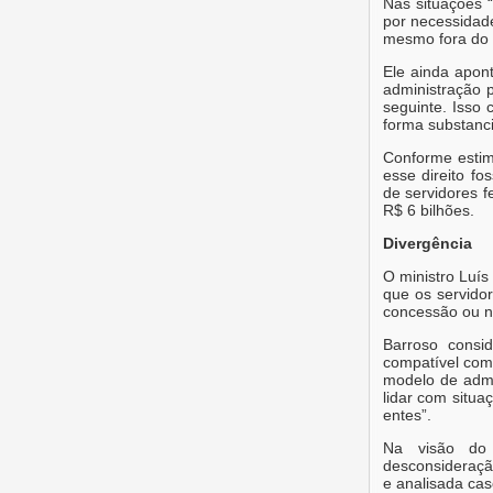
Nas situações “
por necessidade
mesmo fora do 
Ele ainda apont
administração p
seguinte. Isso 
forma substanci
Conforme estim
esse direito f
de servidores f
R$ 6 bilhões.
Divergência
O ministro Luís
que os servido
concessão ou nã
Barroso consi
compatível com 
modelo de admi
lidar com situa
entes”.
Na visão do 
desconsideraçã
e analisada cas