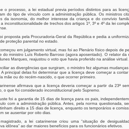
e o processo, a lei estadual previa períodos distintos para as licen
am do tipo de vínculo com a administração pública. Os ministros ci
ios da isonomia, do melhor interesse da criança e do convívio famili
 a inconstitucionalidade de trechos dos artigos 1º, 3º e 4º da lei comp
nse.
foi proposta pela Procuradoria-Geral da República e pedia a uniformi
de proteção parental no estado.
omeçou em julgamento virtual, mas foi ao Plenário físico depois de p
e do ministro Luís Roberto Barroso (agora aposentado). O relator da 
unes Marques, reajustou o voto que havia proferido na análise virtual.
nciliar as divergências que surgiram, o ministro fez algumas mudança
 A principal delas foi determinar que a licença deve começar a contar 
da mãe ou do recém-nascido, o que ocorrer primeiro.
atarinense afirmava que a licença deveria começar a partir da 23ª s
, o que foi considerado inconstitucional pelo Supremo.
uste foi a garantia de 15 dias de licença para os pais, independente
culo com a administração pública. Antes, pela norma questionada, se
 tinham direito a 15 dias de licença, enquanto os temporários e comis
m se ausentar por oito dias.
magistrado, a lei catarinense criou uma “situação de desigualda
ativa idônea” ao dar maiores benefícios para os funcionários efetivos.