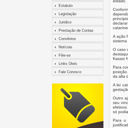
estado.
Estatuto
Conform
Legislação
dependi
princíp
Juridico
declarar
catarine
Prestação de Contas
A ação 
Convênios
sistema 
Notícias
O caso c
destaqu
Filie-se
Kassio N
Links Úteis
Para co
posição.
Fale Conosco
da alta 
A lei c
gestação
Outro aj
seu vín
efetivos
só podia
Para o 
justific