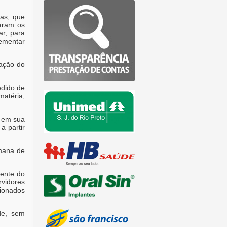
ças, que
taram os
ar, para
lementar
zação do
edido de
matéria,
s em sua
a partir
emana de
mente do
rvidores
sionados
de, sem