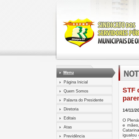
Página Inicial
STF d
Quem Somos
paren
Palavra do Presidente
Diretoria
14/11/2
Editais
O Plená
e mães,
Atas
Catarin
igualou
Previdência