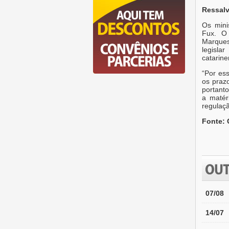
Ressalv
Os mini
Fux. O
Marques
legisla
catarine
“Por ess
os praz
portanto
a matér
regulaçã
Fonte: 
07/08
14/07