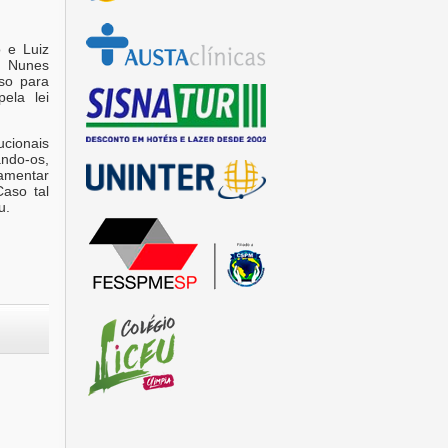
 e Luiz
u Nunes
so para
ela lei
ucionais
ando-os,
lamentar
aso tal
u.