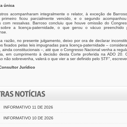
a única
stros acompanharam integralmente o relator, à exceção de Barroso
 primeiro ficou parcialmente vencido, e o segundo acompanho
 com ressalvas. Barroso concluiu que houve omissão do Congres
r sobre a licença-paternidade, o que gerou o vácuo preenchido p
nse.
a razão, no presente julgamento, deixo por ora de declarar inconstit
os fixados pelas leis impugnadas para licença-paternidade – consider
, ainda constitucionais –, até que o Congresso Nacional venha a regu
ia, em cumprimento à decisão desta Corte proferida na ADO 20. C
o não sobrevenha, valerá o que vier a ser definido pelo STF”, escreve
Consultor Jurídico
INFORMATIVO 11 DE 2026
INFORMATIVO 10 DE 2026