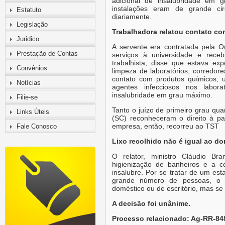
adicional de insalubridade em
instalações eram de grande cir
Estatuto
diariamente.
Legislação
Trabalhadora relatou contato co
Juridico
A servente era contratada pela Or
Prestação de Contas
serviços à universidade e rece
trabalhista, disse que estava exp
Convênios
limpeza de laboratórios, corredor
contato com produtos químicos, u
Notícias
agentes infecciosos nos labor
insalubridade em grau máximo.
Filie-se
Tanto o juízo de primeiro grau qu
Links Úteis
(SC) reconheceram o direito à p
empresa, então, recorreu ao TST
Fale Conosco
Lixo recolhido não é igual ao do
O relator, ministro Cláudio B
higienização de banheiros e a c
insalubre. Por se tratar de um es
grande número de pessoas, o l
doméstico ou de escritório, mas se 
A decisão foi unânime.
Processo relacionado: Ag-RR-848