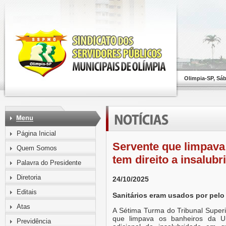
Olimpia-SP, Sá
Página Inicial
Servente que limpava
Quem Somos
tem direito a insalu
Palavra do Presidente
Diretoria
24/10/2025
Editais
Sanitários eram usados por pel
Atas
A Sétima Turma do Tribunal Superi
que limpava os banheiros da U
Previdência