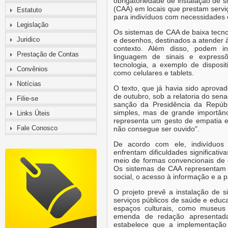
obrigatoriedade de instalação de 
(CAA) em locais que prestam servi
Estatuto
para indivíduos com necessidades
Legislação
Os sistemas de CAA de baixa tecno
Juridico
e desenhos, destinados a atender 
contexto. Além disso, podem in
Prestação de Contas
linguagem de sinais e expressõ
tecnologia, a exemplo de disposit
Convênios
como celulares e tablets.
Notícias
O texto, que já havia sido aprov
de outubro, sob a relatoria do se
Filie-se
sanção da Presidência da Repúbl
simples, mas de grande importânc
Links Úteis
representa um gesto de empatia 
Fale Conosco
não consegue ser ouvido".
De acordo com ele, indivíduos
enfrentam dificuldades significat
meio de formas convencionais de c
Os sistemas de CAA representam fe
social, o acesso à informação e a p
O projeto prevê a instalação de 
serviços públicos de saúde e edu
espaços culturais, como museus 
emenda de redação apresentada
estabelece que a implementação 