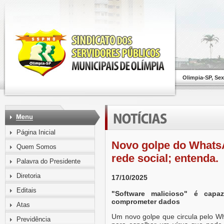
Olimpia-SP, Sex
Página Inicial
Novo golpe do WhatsA
Quem Somos
rede social; entenda.
Palavra do Presidente
Diretoria
17/10/2025
Editais
"Software malicioso" é capa
comprometer dados
Atas
Um novo golpe que circula pelo W
Previdência