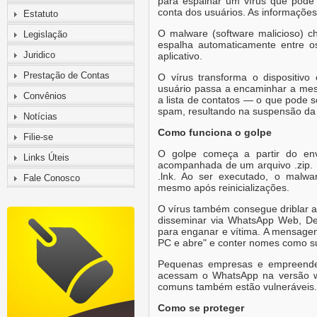
para espalhar um vírus que pode
conta dos usuários. As informaçõe
Estatuto
O malware (software malicioso)
Legislação
espalha automaticamente entre o
Juridico
aplicativo.
Prestação de Contas
O vírus transforma o dispositiv
usuário passa a encaminhar a me
Convênios
a lista de contatos — o que pode 
spam, resultando na suspensão da
Notícias
Como funciona o golpe
Filie-se
O golpe começa a partir do en
Links Úteis
acompanhada de um arquivo .zip. 
.lnk. Ao ser executado, o malwa
Fale Conosco
mesmo após reinicializações.
O vírus também consegue driblar a
disseminar via WhatsApp Web, De
para enganar e vítima. A mensag
PC e abre" e conter nomes como 
Pequenas empresas e empreend
acessam o WhatsApp na versão we
comuns também estão vulneráveis.
Como se proteger