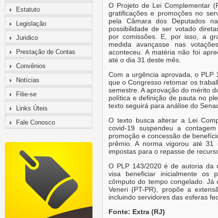
O Projeto de Lei Complementar (
Estatuto
gratificações e promoções no ser
pela Câmara dos Deputados na 
Legislação
possibilidade de ser votado dire
por comissões. E, por isso, a g
Juridico
medida avançasse nas votações
Prestação de Contas
aconteceu. A matéria não foi apr
até o dia 31 deste mês.
Convênios
Com a urgência aprovada, o PLP 1
Notícias
que o Congresso retomar os trabal
semestre. A aprovação do mérito do
Filie-se
política e definição de pauta no 
texto seguirá para análise do Sena
Links Úteis
O texto busca alterar a Lei Com
Fale Conosco
covid-19 suspendeu a contagem 
promoção e concessão de benefício
prêmio. A norma vigorou até 31
impostas para o repasse de recurso
O PLP 143/2020 é de autoria da 
visa beneficiar inicialmente os 
cômputo do tempo congelado. Já 
Veneri (PT-PR), propõe a extens
incluindo servidores das esferas fe
Fonte: Extra (RJ)