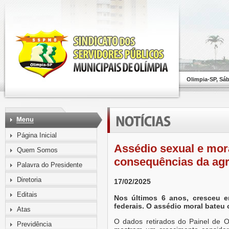
Olimpia-SP, Sá
Página Inicial
Assédio sexual e mora
Quem Somos
consequências da ag
Palavra do Presidente
Diretoria
17/02/2025
Editais
Nos últimos 6 anos, cresceu 
federais. O assédio moral bateu
Atas
O dados retirados do Painel de O
Previdência