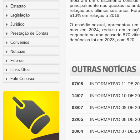
mostram um crescimento consider
principalmente nas queixas no âmb
Estatuto
relação aos últimos seis anos. Fo
Legislação
513% em relação a 2019.
Juridico
O assédio sexual, apresentou u
mas em 2024, reduziu em relaçã
Prestação de Contas
enquanto no ano passado 870 vítim
denúncias foi em 2023, com 920.
Convênios
Notícias
Filie-se
Links Úteis
Fale Conosco
07/08
INFORMATIVO 11 DE 20
14/07
INFORMATIVO 10 DE 20
03/07
INFORMATIVO 09 DE 20
22/05
INFORMATIVO 08 DE 20
20/04
INFORMATIVO 07 DE 20